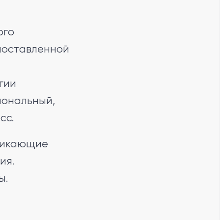
ого
 поставленной
гии
иональный,
сс.
зникающие
ия.
ы.