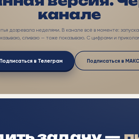
нная версия. Ч
канале
тья дозревала неделями. В канале всё в моменте: запуск
казываю, сливаю — тоже показываю. С цифрами и прикола
Подписаться в Телеграм
Подписаться в МАК
дить задачу —
п