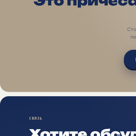
Это причёса
Ста
по
СВЯЗЬ
Хотите обсу