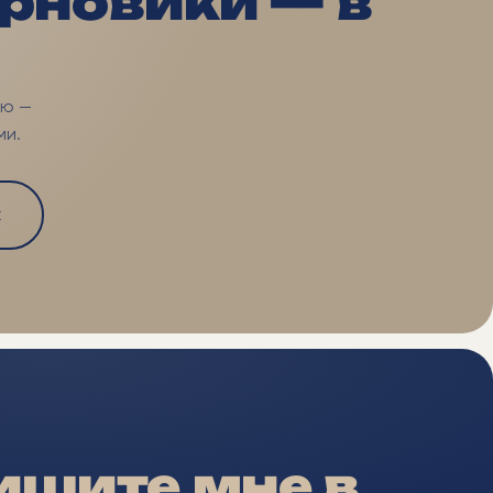
ерновики — в
аю —
ми.
С
ишите мне в