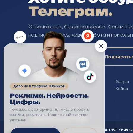
Телеграм.
Отвечаю сам, без менеджеров. А если по
подписывайтесь: живая работа и приколы 
Написать в личку
Подписать
Главная
Услуги
Дело не в трафике. Вязников
Обо мне
Кейсы
Реклама. Нейросети.
Цифры.
Показываю эксперименты, живые проекты:
ошибки, результаты. Подписывайтесь, где
удобнее.
Мы используем файлы cookie и сервис веб-аналитики Яндекс