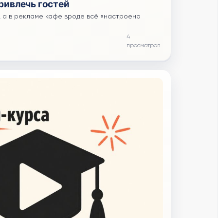
привлечь гостей
т, а в рекламе кафе вроде всё «настроено
4
просмотров