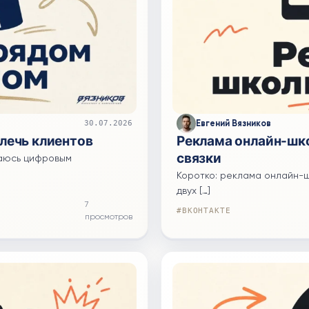
Евгений Вязников
30.07.2026
влечь клиентов
Реклама онлайн-шк
связки
имаюсь цифровым
Коротко: реклама онлайн-ш
двух […]
7
#ВКОНТАКТЕ
просмотров