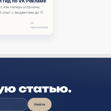
й гид по VK Рекламе
т, как теперь устроены
й опыт с бюджетами до 11
62
просмотров
ую статью.
Найти