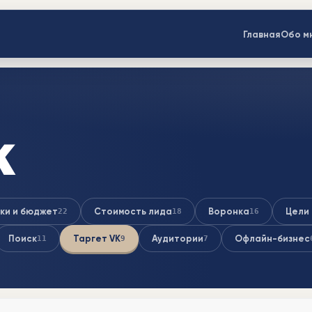
Главная
Обо м
K
ки и бюджет
Стоимость лида
Воронка
Цели 
22
18
16
Поиск
Таргет VK
Аудитории
Офлайн-бизнес
11
9
7