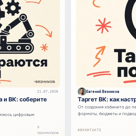
Евгений Вязников
21.07.2026
 и ВК: соберите
Таргет ВК: как наст
От создания кабинета до п
форматы, бюджеты и подвод
нимаюсь цифровым
9
#ВКОНТАКТЕ
просмотров