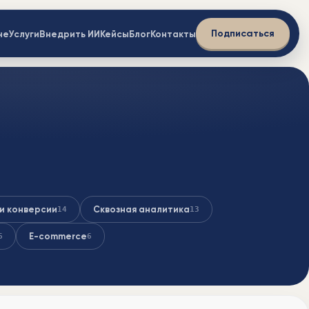
Подписаться
не
Услуги
Внедрить ИИ
Кейсы
Блог
Контакты
и конверсии
Сквозная аналитика
14
13
E-commerce
6
6