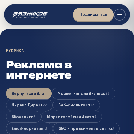
Подписаться
РУБРИКА
Реклама в
интернете
Вернуться в блог
Маркетинг для бизнеса
28
Яндекс.Директ
Веб-аналитика
22
12
ВКонтакте
Маркетплейсы и Авито
8
5
Email-маркетинг
SEO и продвижение сайта
3
3